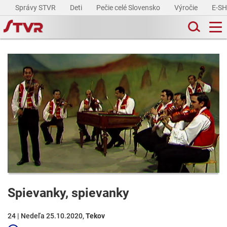
Správy STVR
Deti
Pečie celé Slovensko
Výročie
E-S
Spievanky, spievanky
24 | Nedeľa 25.10.2020,
Tekov