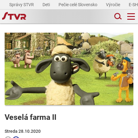
Správy STVR
Deti
Pečie celé Slovensko
Výročie
E-S
Veselá farma II
Streda 28.10.2020