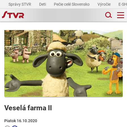
Správy STVR
Deti
Pečie celé Slovensko
Výročie
E-S
Veselá farma II
Piatok 16.10.2020