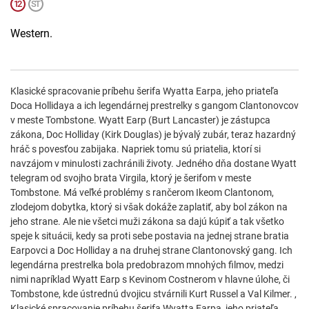
Western.
Klasické spracovanie príbehu šerifa Wyatta Earpa, jeho priateľa
Doca Hollidaya a ich legendárnej prestrelky s gangom Clantonovcov
v meste Tombstone. Wyatt Earp (Burt Lancaster) je zástupca
zákona, Doc Holliday (Kirk Douglas) je bývalý zubár, teraz hazardný
hráč s povesťou zabijaka. Napriek tomu sú priatelia, ktorí si
navzájom v minulosti zachránili životy. Jedného dňa dostane Wyatt
telegram od svojho brata Virgila, ktorý je šerifom v meste
Tombstone. Má veľké problémy s rančerom Ikeom Clantonom,
zlodejom dobytka, ktorý si však dokáže zaplatiť, aby bol zákon na
jeho strane. Ale nie všetci muži zákona sa dajú kúpiť a tak všetko
speje k situácii, kedy sa proti sebe postavia na jednej strane bratia
Earpovci a Doc Holliday a na druhej strane Clantonovský gang. Ich
legendárna prestrelka bola predobrazom mnohých filmov, medzi
nimi napríklad Wyatt Earp s Kevinom Costnerom v hlavne úlohe, či
Tombstone, kde ústrednú dvojicu stvárnili Kurt Russel a Val Kilmer. ,
Klasické spracovanie príbehu šerifa Wyatta Earpa, jeho priateľa