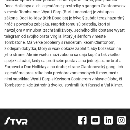
Doca Hollidaya a ich legendárnej prestrelky s gangom Clantonovcov
v meste Tombstone. Wyatt Earp (Burt Lancaster) je zástupca
zákona, Doc Holliday (Kirk Douglas) je bývalý zubár, teraz hazardný
hráč s povesťou zabijaka. Napriek tomu sú priatelia, ktorí si
navzájom v minulosti zachránili životy. Jedného dňa dostane Wyatt
telegram od svojho brata Virgila, ktorý je šerifom v meste
Tombstone. Má veľké problémy s rančerom Ikeom Clantonom,
zlodejom dobytka, ktorý si však dokáže zaplatiť, aby bol zákon na
jeho strane. Ale nie všetci muži zákona sa dajú kúpiť a tak všetko
speje k situácii, kedy sa proti sebe postavia na jednej strane bratia
Earpovci a Doc Holliday a na druhej strane Clantonovský gang. Ich
legendárna prestrelka bola predobrazom mnohých filmov, medzi
nimi napríklad Wyatt Earp s Kevinom Costnerom v hlavne úlohe, či
Tombstone, kde ústrednú dvojicu stvárnili Kurt Russel a Val Kilmer.