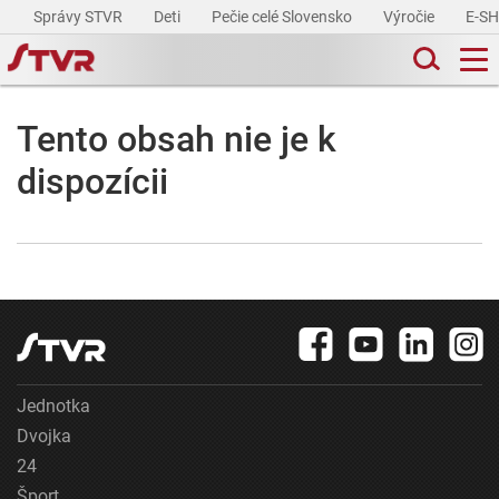
Správy STVR
Deti
Pečie celé Slovensko
Výročie
E-S
Tento obsah nie je k
dispozícii
Jednotka
Dvojka
24
Šport