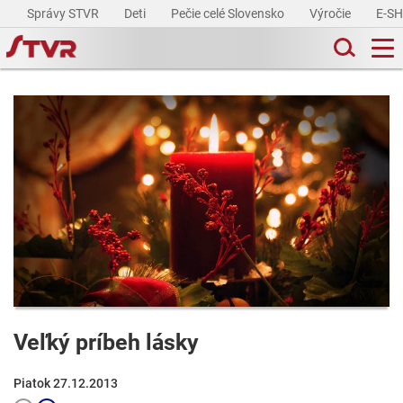
Správy STVR
Deti
Pečie celé Slovensko
Výročie
E-S
Veľký príbeh lásky
Piatok 27.12.2013