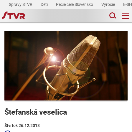
Správy STVR
Deti
Pečie celé Slovensko
Výročie
E-S
Štefanská veselica
Štvrtok 26.12.2013