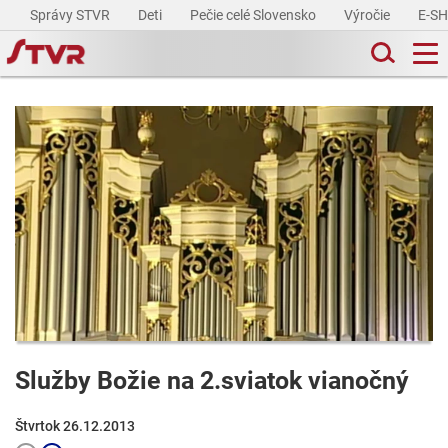
Správy STVR
Deti
Pečie celé Slovensko
Výročie
E-S
Služby Božie na 2.sviatok vianočný
Štvrtok 26.12.2013