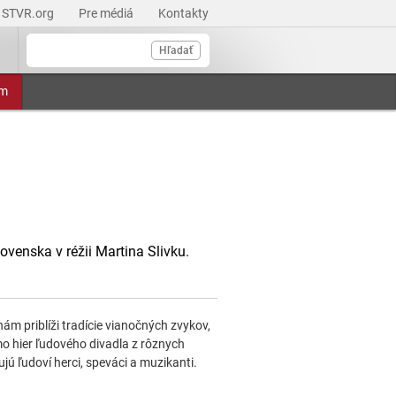
STVR.org
Pre médiá
Kontakty
Hľadať
am
venska v réžii Martina Slivku.
m priblíži tradície vianočných zvykov,
mo hier ľudového divadla z rôznych
jú ľudoví herci, speváci a muzikanti.