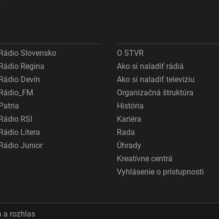
Rádio Slovensko
O STVR
Rádio Regina
Ako si naladiť rádiá
Rádio Devín
Ako si naladiť televíziu
Rádio_FM
Organizačná štruktúra
Patria
História
Rádio RSI
Kariéra
Rádio Litera
Rada
Rádio Junior
Úhrady
Kreatívne centrá
Vyhlásenie o prístupnosti
 a rozhlas