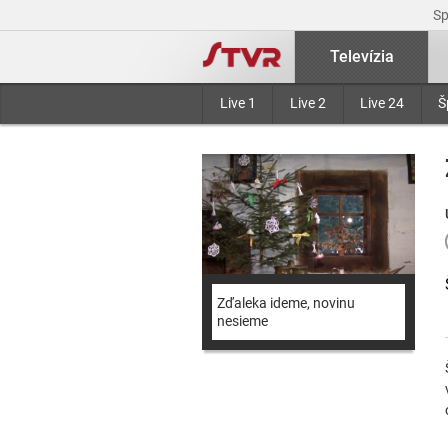
S
Televízia
Live 1
Live 2
Live 24
Š
Zďaleka ideme, novinu
nesieme