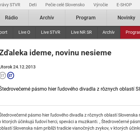
právy STVR
Deti
Pečie celé Slovensko
Výročie
E-SHOP
Rádio
Archív
Program
Novinky
port
Live O
Live STVR
Live NR SR
Archív
Progr
Zďaleka ideme, novinu nesieme
Utorok 24.12.2013
Štedrovečerné pásmo hier ľudového divadla z rôznych oblastí Slo
Štedrovečerné pásmo hier ľudového divadla z rôznych oblastí Slovenska ná
v ktorých účinkujú ľudoví herci, speváci a muzikanti. , Štedrovečerné pás
oblastí Slovenska nám priblíži tradície vianočných zvykov, v ktorých účinku