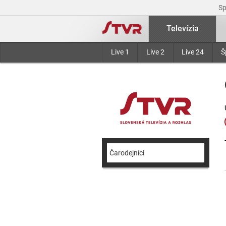
S
Televízia
Live 1
Live 2
Live 24
Š
Čarodejníci