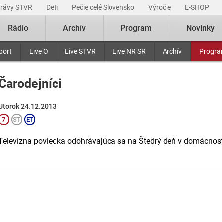
právy STVR
Deti
Pečie celé Slovensko
Výročie
E-SHOP
Rádio
Archív
Program
Novinky
port
Live O
Live STVR
Live NR SR
Archív
Progr
Čarodejníci
Utorok 24.12.2013
Televízna poviedka odohrávajúca sa na Štedrý deň v domácnos