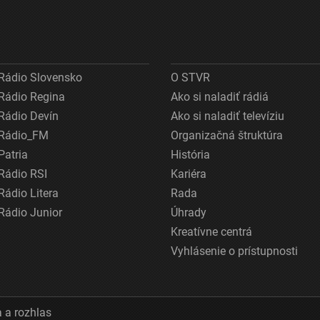
Rádio Slovensko
O STVR
Rádio Regina
Ako si naladiť rádiá
Rádio Devín
Ako si naladiť televíziu
Rádio_FM
Organizačná štruktúra
Patria
História
Rádio RSI
Kariéra
Rádio Litera
Rada
Rádio Junior
Úhrady
Kreatívne centrá
Vyhlásenie o prístupnosti
 a rozhlas