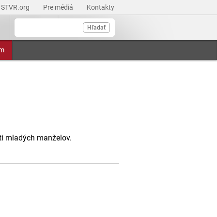
STVR.org
Pre médiá
Kontakty
Hľadať
am
ti mladých manželov.