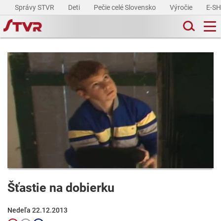
Správy STVR
Deti
Pečie celé Slovensko
Výročie
E-S
Šťastie na dobierku
Nedeľa 22.12.2013