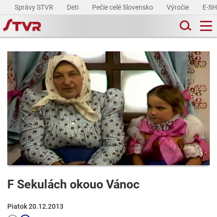
Správy STVR
Deti
Pečie celé Slovensko
Výročie
E-S
F Sekulách okouo Vánoc
Piatok 20.12.2013