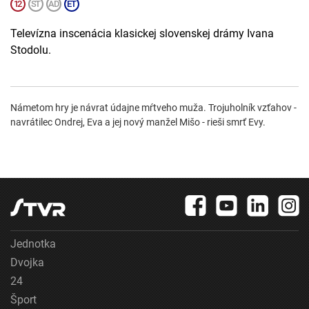
Televízna inscenácia klasickej slovenskej drámy Ivana
Stodolu.
Námetom hry je návrat údajne mŕtveho muža. Trojuholník vzťahov -
navrátilec Ondrej, Eva a jej nový manžel Mišo - rieši smrť Evy.
Jednotka
Dvojka
24
Šport