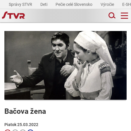
Správy STVR
Deti
Pečie celé Slovensko
Výročie
E-S
Bačova žena
Piatok 25.03.2022