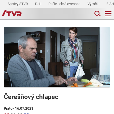
Správy STVR
Deti
Pečie celé Slovensko
Výročie
E-S
Čerešňový chlapec
Piatok 16.07.2021