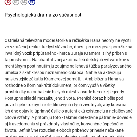
Psychologická dráma zo súčasnosti
Ostrieľaná televízna moderátorka a režisérka Hana neomylne vycíti
vo vzrušenej reakcii kedysi slávneho, dnes - po mozgovej porážke na
invalidný vozík pripútaného - herca Juraja Kramera, silný príbeh s
tajomstvom... Na charitatívnej akcii malieb detských výtvarníkov s
mentálnym postihnutím ju zaujme naliehavá túžba paralyzovaného
umelca získať kresbu neznámeho chlapca. Náhle sa aktivizujú
najskrytejšie zákutia Kramerovej pamäti... Ambiciózna Hana sa
rozhodne o ňom nakrútiť dokument, pričom využíva všetky
prostriedky na odhalenie bielych miest v osude hereckej legendy.
Postupne skladá mozaiku jeho života. Preniká čoraz hlbšie pod
povrch jeho rôznych rolí - filmových i tých životných, aby kdesi na
ich dne objavila úprimné úsilie o autentickú existenciu a nefalšované
citové vzťahy. A pritom ju toto - takmer detektívne pátranie- dovedie
aj k uvedomeniu si prázdnoty vlastného, konvenčne úspešného
života. Definitívne rozuzlenie oboch príbehov prinesie nečakané
prekvapenie , veci a vzťahy sú nakoniec oveľa mnohoznačnejšie,