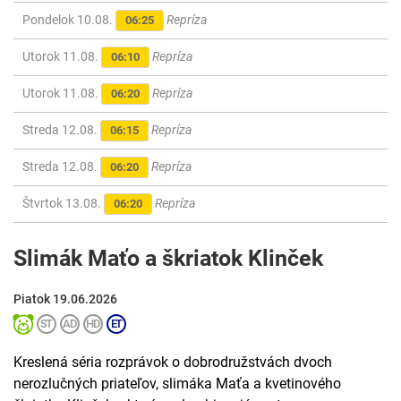
Pondelok 10.08.
Repríza
06:25
Utorok 11.08.
Repríza
06:10
Utorok 11.08.
Repríza
06:20
Streda 12.08.
Repríza
06:15
Streda 12.08.
Repríza
06:20
Štvrtok 13.08.
Repríza
06:20
Slimák Maťo a škriatok Klinček
Piatok 19.06.2026
Kreslená séria rozprávok o dobrodružstvách dvoch
nerozlučných priateľov, slimáka Maťa a kvetinového