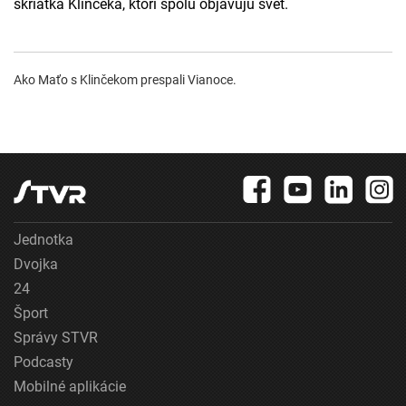
škriatka Klinčeka, ktorí spolu objavujú svet.
Ako Maťo s Klinčekom prespali Vianoce.
Jednotka
Dvojka
24
Šport
Správy STVR
Podcasty
Mobilné aplikácie