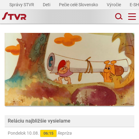
Správy STVR
Deti
Pečie celé Slovensko
Výročie
E-S
Reláciu najbližšie vysielame
Pondelok 10.08.
Repríza
06:15