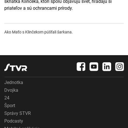
škriatka Klinčeka, ktorí spolu objavujú svet, hľadajú si
priateľov a sú ochrancami prírody.
Ako Maťo s Klinčekom púšťali šarkana.
Jednotka
Dvojka
24
Šport
Správy STVR
Podcasty