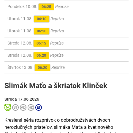
Pondelok 10.08.
Repríza
06:25
Utorok 11.08.
Repríza
06:10
Utorok 11.08.
Repríza
06:20
Streda 12.08.
Repríza
06:15
Streda 12.08.
Repríza
06:20
Štvrtok 13.08.
Repríza
06:20
Slimák Maťo a škriatok Klinček
Streda 17.06.2026
Kreslená séria rozprávok o dobrodružstvách dvoch
nerozlučných priateľov, slimáka Maťa a kvetinového