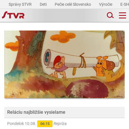
Správy STVR
Deti
Pečie celé Slovensko
Výročie
E-S
Reláciu najbližšie vysielame
Pondelok 10.08.
Repríza
06:15