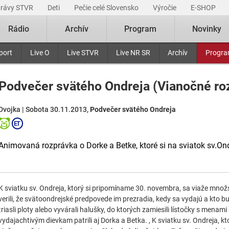
právy STVR
Deti
Pečie celé Slovensko
Výročie
E-SHOP
Rádio
Archív
Program
Novinky
port
Live O
Live STVR
Live NR SR
Archív
Progr
Podvečer svätého Ondreja (Vianočné ro
Dvojka | Sobota 30.11.2013,
Podvečer svätého Ondreja
Animovaná rozprávka o Dorke a Betke, ktoré si na sviatok sv.Ond
K sviatku sv. Ondreja, ktorý si pripomíname 30. novembra, sa viaže množ
verili, že svätoondrejské predpovede im prezradia, kedy sa vydajú a kto b
triasli ploty alebo vyvárali halušky, do ktorých zamiesili lístočky s mena
vydajachtivým dievkam patrili aj Dorka a Betka. , K sviatku sv. Ondreja, 