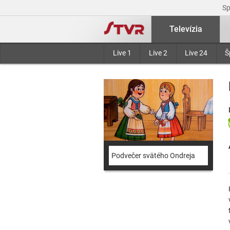
S
Televízia
Live 1
Live 2
Live 24
Š
Podvečer svätého Ondreja