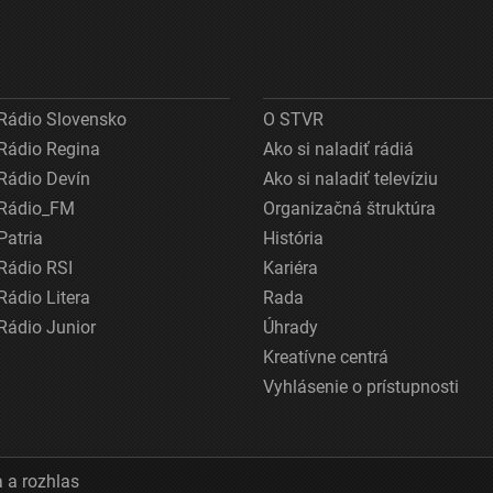
Rádio Slovensko
O STVR
Rádio Regina
Ako si naladiť rádiá
Rádio Devín
Ako si naladiť televíziu
Rádio_FM
Organizačná štruktúra
Patria
História
Rádio RSI
Kariéra
Rádio Litera
Rada
Rádio Junior
Úhrady
Kreatívne centrá
Vyhlásenie o prístupnosti
 a rozhlas