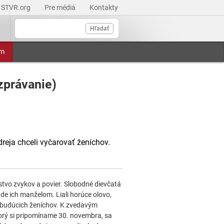
STVR.org
Pre médiá
Kontakty
Hľadať
am
zprávanie)
reja chceli vyčarovať ženíchov.
stvo zvykov a povier. Slobodné dievčatá
ude ich manželom. Liali horúce olovo,
mi budúcich ženíchov. K zvedavým
ktorý si pripomíname 30. novembra, sa