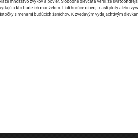
viaže množstvo zvykov a povier. Slobodné dievčatá verili, že svätoondrej
vydajú a kto bude ich manželom. Liali horúce olovo, triasli ploty alebo vyvá
lístočky s menami budúcich ženíchov. K zvedavým vydajachtivým dievkam p