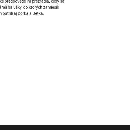
ské predpovede im prezradia, kedy sa
rali halušky, do ktorých zamiesili
atrili aj Dorka a Betka.