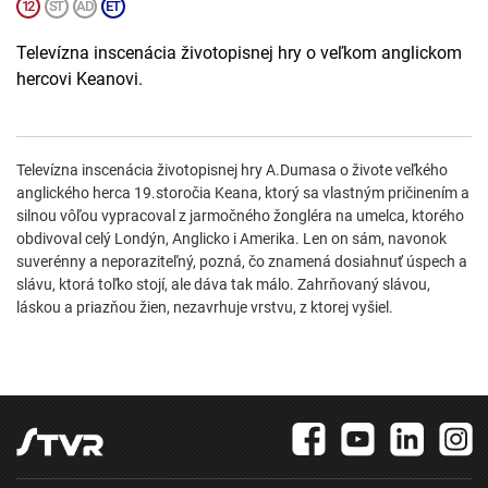
Televízna inscenácia životopisnej hry o veľkom anglickom
hercovi Keanovi.
Televízna inscenácia životopisnej hry A.Dumasa o živote veľkého
anglického herca 19.storočia Keana, ktorý sa vlastným pričinením a
silnou vôľou vypracoval z jarmočného žongléra na umelca, ktorého
obdivoval celý Londýn, Anglicko i Amerika. Len on sám, navonok
suverénny a neporaziteľný, pozná, čo znamená dosiahnuť úspech a
slávu, ktorá toľko stojí, ale dáva tak málo. Zahrňovaný slávou,
láskou a priazňou žien, nezavrhuje vrstvu, z ktorej vyšiel.