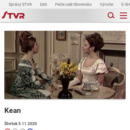
Správy STVR
Deti
Pečie celé Slovensko
Výročie
E-S
Kean
Štvrtok 5.11.2020