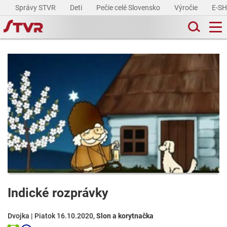
Správy STVR
Deti
Pečie celé Slovensko
Výročie
E-S
Indické rozprávky
Dvojka | Piatok 16.10.2020,
Slon a korytnačka