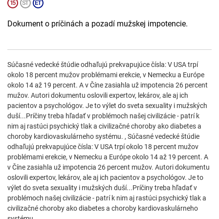
Dokument o príčinách a pozadí mužskej impotencie.
Súčasné vedecké štúdie odhaľujú prekvapujúce čísla: V USA trpí
okolo 18 percent mužov problémami erekcie, v Nemecku a Európe
okolo 14 až 19 percent. A v Číne zasiahla už impotencia 26 percent
mužov. Autori dokumentu oslovili expertov, lekárov, ale aj ich
pacientov a psychológov. Je to výlet do sveta sexuality i mužských
duší...Príčiny treba hľadať v problémoch našej civilizácie - patrí k
nim aj rastúci psychický tlak a civilizačné choroby ako diabetes a
choroby kardiovaskulárneho systému. , Súčasné vedecké štúdie
odhaľujú prekvapujúce čísla: V USA trpí okolo 18 percent mužov
problémami erekcie, v Nemecku a Európe okolo 14 až 19 percent. A
v Číne zasiahla už impotencia 26 percent mužov. Autori dokumentu
oslovili expertov, lekárov, ale aj ich pacientov a psychológov. Je to
výlet do sveta sexuality i mužských duší...Príčiny treba hľadať v
problémoch našej civilizácie - patrí k nim aj rastúci psychický tlak a
civilizačné choroby ako diabetes a choroby kardiovaskulárneho
systému.