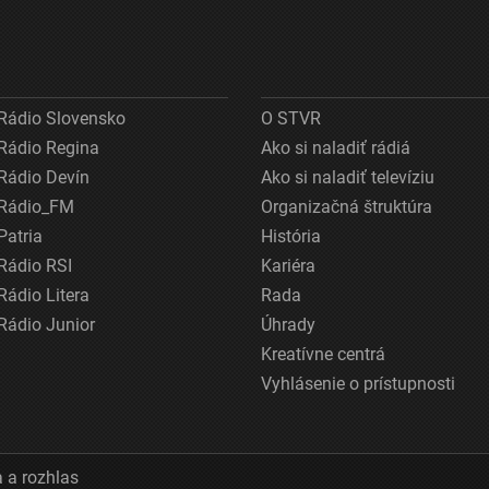
Rádio Slovensko
O STVR
Rádio Regina
Ako si naladiť rádiá
Rádio Devín
Ako si naladiť televíziu
Rádio_FM
Organizačná štruktúra
Patria
História
Rádio RSI
Kariéra
Rádio Litera
Rada
Rádio Junior
Úhrady
Kreatívne centrá
Vyhlásenie o prístupnosti
 a rozhlas