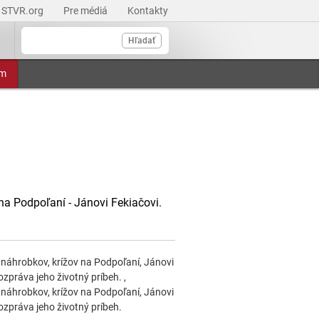
STVR.org
Pre médiá
Kontakty
Hľadať
am
a Podpoľaní - Jánovi Fekiačovi.
náhrobkov, krížov na Podpoľaní, Jánovi
zpráva jeho životný príbeh. ,
náhrobkov, krížov na Podpoľaní, Jánovi
ozpráva jeho životný príbeh.