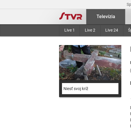
S
Televízia
Live 1
Live 2
Live 24
Š
Niesť svoj kríž