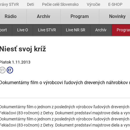
právy STVR
Deti
Pečie celé Slovensko
Výročie
E-SHOP
Rádio
Archív
Program
Novinky
port
Live O
Live STVR
Live NR SR
Archív
Progr
Niesť svoj kríž
Piatok 1.11.2013
Dokumentárny film o výrobcovi ľudových drevených náhrobkov n
Dokumentárny film o jednom z posledných výrobcov ľudových drevených 
Fekiačovi (83-ročnom) z Detvy. Dokument predstaví majstrove diela a vyro
Dokumentárny film o jednom z posledných výrobcov ľudových drevených 
Fekiačovi (83-ročnom) z Detvy. Dokument predstaví majstrove diela a vyr