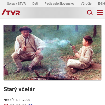
Správy STVR
Deti
Pečie celé Slovensko
Výročie
E-S
Starý včelár
Nedeľa 1.11.2020