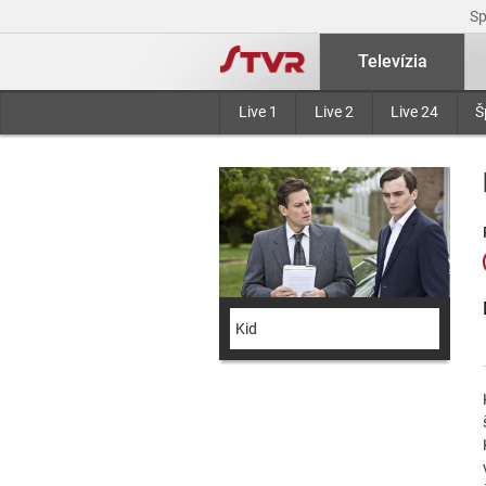
S
Televízia
Live 1
Live 2
Live 24
Š
Kid