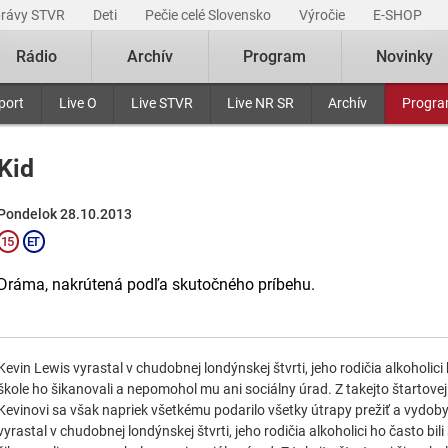
právy STVR
Deti
Pečie celé Slovensko
Výročie
E-SHOP
Rádio
Archív
Program
Novinky
port
Live O
Live STVR
Live NR SR
Archív
Progr
Kid
Pondelok 28.10.2013
Dráma, nakrútená podľa skutočného príbehu.
Kevin Lewis vyrastal v chudobnej londýnskej štvrti, jeho rodičia alkoholici 
škole ho šikanovali a nepomohol mu ani sociálny úrad. Z takejto štartovej 
Kevinovi sa však napriek všetkému podarilo všetky útrapy prežiť a vydobyť s
vyrastal v chudobnej londýnskej štvrti, jeho rodičia alkoholici ho často bili