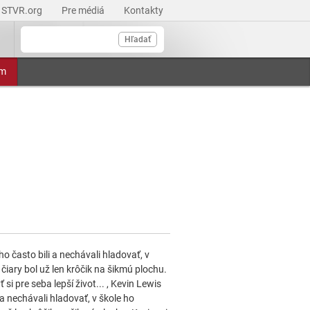
STVR.org
Pre médiá
Kontakty
Hľadať
am
ho často bili a nechávali hladovať, v
čiary bol už len krôčik na šikmú plochu.
i pre seba lepší život... , Kevin Lewis
 a nechávali hladovať, v škole ho