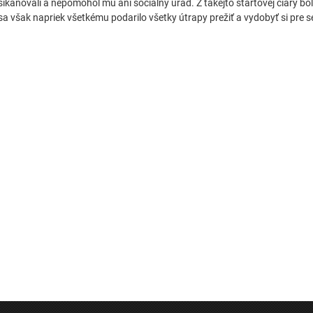
šikanovali a nepomohol mu ani sociálny úrad. Z takejto štartovej čiary bol
sa však napriek všetkému podarilo všetky útrapy prežiť a vydobyť si pre seb