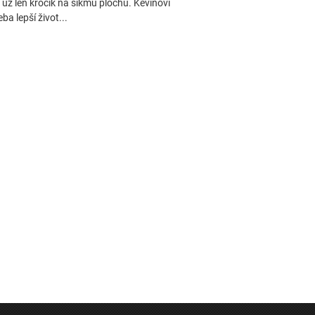
 už len krôčik na šikmú plochu. Kevinovi
a lepší život...