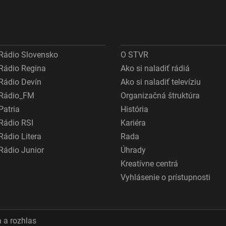
Rádio Slovensko
O STVR
Rádio Regina
Ako si naladiť rádiá
Rádio Devín
Ako si naladiť televíziu
Rádio_FM
Organizačná štruktúra
Patria
História
Rádio RSI
Kariéra
Rádio Litera
Rada
Rádio Junior
Úhrady
Kreatívne centrá
Vyhlásenie o prístupnosti
 a rozhlas