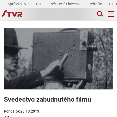
Správy STVR
Deti
Pečie celé Slovensko
Výročie
E-S
Svedectvo zabudnutého filmu
Pondelok 28.10.2013