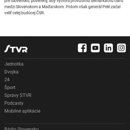
pre Slovensko, poverený, aby vytvoril provizórnu demarkačnú čiaru
medzi Slovenskom a Maďarskom. Potom však generál Pelé začal
veliť celej budúcej ČSR.
Jednotka
Dvojka
24
Šport
Správy STVR
Podcasty
Mobilné aplikácie
Rádio Slovensko