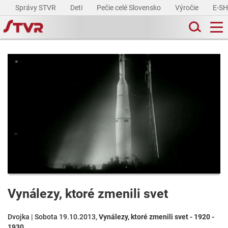
Správy STVR
Deti
Pečie celé Slovensko
Výročie
E-S
Vynálezy, ktoré zmenili svet
Dvojka | Sobota 19.10.2013,
Vynálezy, ktoré zmenili svet - 1920 -
1930