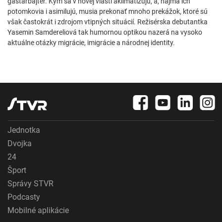
gastarbajter. Kým sa v novej vlasti aklimatizujú, a, najmä ich
potomkovia i asimilujú, musia prekonať mnoho prekážok, ktoré sú
však častokrát i zdrojom vtipných situácií. Režisérska debutantka
Yasemin Samdereliová tak humornou optikou nazerá na vysoko
aktuálne otázky migrácie, imigrácie a národnej identity.
Jednotka
Dvojka
24
Šport
Správy STVR
Podcasty
Mobilné aplikácie