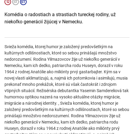
Komédia o radostiach a strastiach tureckej rodiny, už
niekoľko generácií žijúcej v Nemecku.
Svieža komédia, ktorej humor je založený predovšetkým na
kultúrnych odlišnostiach, ktoré so sebou prinášajú množstvo
nedorozumení. Rodina Yilmazovcov žije už niekoľko generácií v
Nemecku, kam ich dedko, patriarcha rodu Huseyn, dorazil v roku
1964 z rodnej Anatólie ako miliónty prvý gastarbajter. Kým sa v
novej vlasti aklimatizujú, a, najmä ich potomkovia i asimilujú, musia
prekonať mnoho prekážok, ktoré sú však častokrát i zdrojom
vtipných situácií. Režisérska debutantka Yasemin Samdereliová tak
humornou optikou nazerá na vysoko aktuálne otázky migrácie,
imigrácie a národnej identity. , Svieža komédia, ktorej humor je
založený predovšetkým na kultúrnych odlišnostiach, ktoré so sebou
prinášajú množstvo nedorozumení. Rodina Yilmazovcov žije už
niekoľko generácií v Nemecku, kam ich dedko, patriarcha rodu
Huseyn, dorazil v roku 1964 z rodnej Anatólie ako miliónty prvý