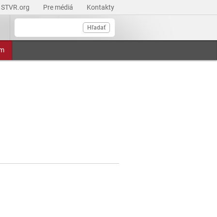
STVR.org
Pre médiá
Kontakty
Hľadať
am