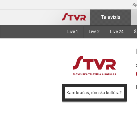
S
Televízia
Live 1
Live 2
Live 24
Š
Kam kráčaš, rómska kultúra?