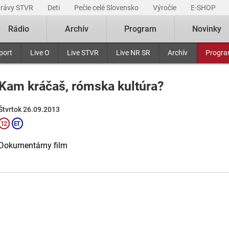
právy STVR
Deti
Pečie celé Slovensko
Výročie
E-SHOP
Rádio
Archív
Program
Novinky
port
Live O
Live STVR
Live NR SR
Archív
Progr
Kam kráčaš, rómska kultúra?
Štvrtok 26.09.2013
Dokumentárny film