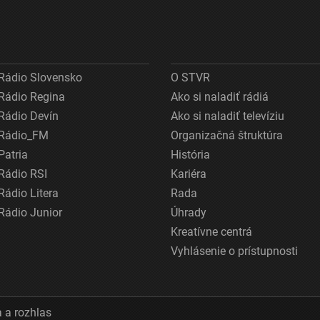
Rádio Slovensko
O STVR
Rádio Regina
Ako si naladiť rádiá
Rádio Devín
Ako si naladiť televíziu
Rádio_FM
Organizačná štruktúra
Patria
História
Rádio RSI
Kariéra
Rádio Litera
Rada
Rádio Junior
Úhrady
Kreatívne centrá
Vyhlásenie o prístupnosti
 a rozhlas