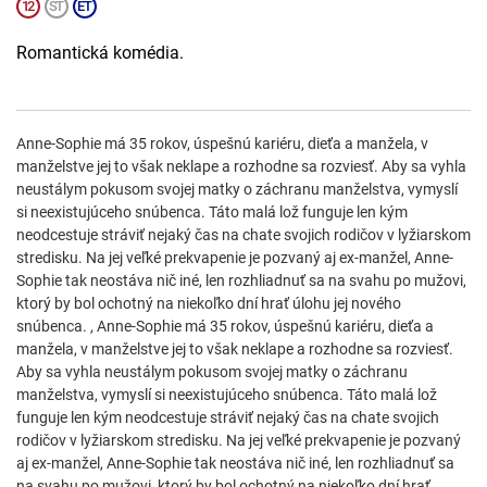
Romantická komédia.
Anne-Sophie má 35 rokov, úspešnú kariéru, dieťa a manžela, v
manželstve jej to však neklape a rozhodne sa rozviesť. Aby sa vyhla
neustálym pokusom svojej matky o záchranu manželstva, vymyslí
si neexistujúceho snúbenca. Táto malá lož funguje len kým
neodcestuje stráviť nejaký čas na chate svojich rodičov v lyžiarskom
stredisku. Na jej veľké prekvapenie je pozvaný aj ex-manžel, Anne-
Sophie tak neostáva nič iné, len rozhliadnuť sa na svahu po mužovi,
ktorý by bol ochotný na niekoľko dní hrať úlohu jej nového
snúbenca. , Anne-Sophie má 35 rokov, úspešnú kariéru, dieťa a
manžela, v manželstve jej to však neklape a rozhodne sa rozviesť.
Aby sa vyhla neustálym pokusom svojej matky o záchranu
manželstva, vymyslí si neexistujúceho snúbenca. Táto malá lož
funguje len kým neodcestuje stráviť nejaký čas na chate svojich
rodičov v lyžiarskom stredisku. Na jej veľké prekvapenie je pozvaný
aj ex-manžel, Anne-Sophie tak neostáva nič iné, len rozhliadnuť sa
na svahu po mužovi, ktorý by bol ochotný na niekoľko dní hrať