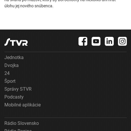
úlohu jej nového snúbenca.
Jednotka
Dvojka
24
Šport
Správy STVR
Podcasty
Mobilné aplikácie
Rádio Slovensko