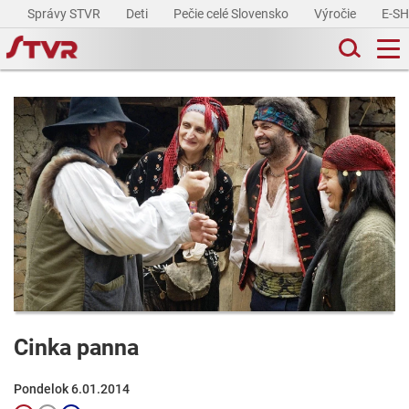
Správy STVR
Deti
Pečie celé Slovensko
Výročie
E-S
Cinka panna
Pondelok 6.01.2014