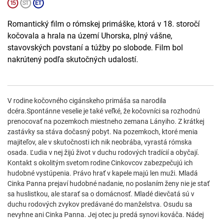
Romantický film o rómskej primáške, ktorá v 18. storočí
kočovala a hrala na území Uhorska, plný vášne,
stavovských povstaní a túžby po slobode. Film bol
nakrútený podľa skutočných udalostí.
V rodine kočovného cigánskeho primáša sa narodila
dcéra.Spontánne veselie je také veľké, že kočovníci sa rozhodnú
prenocovať na pozemkoch miestneho zemana Lányiho. Z krátkej
zastávky sa stáva dočasný pobyt. Na pozemkoch, ktoré menia
majiteľov, ale v skutočnosti ich nik neobrába, vyrastá rómska
osada. Ľudia v nej žijú život v duchu rodových tradícií a obyčají.
Kontakt s okolitým svetom rodine Cinkovcov zabezpečujú ich
hudobné vystúpenia. Právo hrať v kapele majú len muži. Mladá
Cinka Panna prejaví hudobné nadanie, no poslaním ženy nie je stať
sa huslistkou, ale starať sa o domácnosť. Mladé dievčatá sú v
duchu rodových zvykov predávané do manželstva. Osudu sa
nevyhne ani Cinka Panna. Jej otec ju predá synovi kováča. Nádej