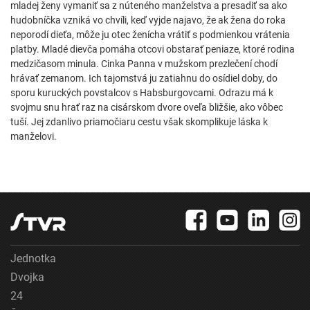
mladej ženy vymaniť sa z núteného manželstva a presadiť sa ako
hudobníčka vzniká vo chvíli, keď vyjde najavo, že ak žena do roka
neporodí dieťa, môže ju otec ženícha vrátiť s podmienkou vrátenia
platby. Mladé dievča pomáha otcovi obstarať peniaze, ktoré rodina
medzičasom minula. Cinka Panna v mužskom prezlečení chodí
hrávať zemanom. Ich tajomstvá ju zatiahnu do osídiel doby, do
sporu kuruckých povstalcov s Habsburgovcami. Odrazu má k
svojmu snu hrať raz na cisárskom dvore oveľa bližšie, ako vôbec
tuší. Jej zdanlivo priamočiaru cestu však skomplikuje láska k
manželovi.
Jednotka
Dvojka
24