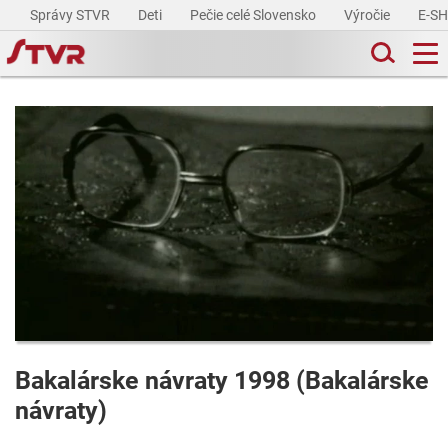
Správy STVR
Deti
Pečie celé Slovensko
Výročie
E-S
Bakalárske návraty 1998 (Bakalárske
návraty)