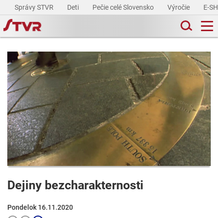
Správy STVR
Deti
Pečie celé Slovensko
Výročie
E-S
Dejiny bezcharakternosti
Pondelok 16.11.2020