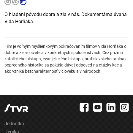
O hľadaní pôvodu dobra a zla v nás. Dokumentárna úvaha
Vida Horňáka.
Film je voľným myšlienkovým pokračovaním filmov Vida Horňáka o
dobre a zle vo svete a v konkrétnych spoločenstvách. Cez prizmu
katolíckeho biskupa, evanjelického biskupa, bratislavského rabína a
popredného historika sa pokúša dávať odpoveď na otázky kde a
ako vzniká bezcharakternosť v človeku a v národoch.
Jednotka
Dvojka