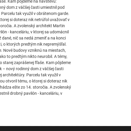
fľaše. Kam pôjdeme na návštevu:
nný dom z väčšej časti umiestnil pod
. Parcelu tak využil v obrátenom garde.
torej si doteraz nik netrúfol uvažovať v
oročia. A zvolenský architekt Martin
ón - kanceláriu, v ktorej sa udomácnil
 dané, nič sa nedá zmeniť a na konci
i, o ktorých predtým nik nepremýšľal.
e. Nové budovy vzniknú na miestach,
ako to predtým nikto neurobil. A témy,
zo starej zaprášenej fľaše. Kam pôjdeme
k – nový rodinný dom z väčšej časti
 architektúry. Parcelu tak využil v
 otvoril tému, o ktorej si doteraz nik
hádza ešte zo 14. storočia. A zvolenský
tnil drobný pavilón - kanceláriu, v