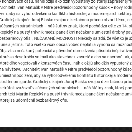
v konzervách času, náhle ožijú ako džin vypustený zo starej zaprášenej 
Architekt Ivan Matušík v Nitre predviedol pozoruhodný kúsok – nový rodi
zem, aby sa vyhol odvekému konfliktu historickej a modernej architektúry
Grafický dizajnér Juraj Blaško svojou dizertačnou prácou otvoril tému, o k
súčasných súradniciach – náš štátny znak, ktorý pochádza ešte zo 14. st
Repický na pustý trávnik medzi panelákmi nečakane umiestnil drobný pavil
bezbariérový ofis. , NEČAKANÉ MOŽNOSTI Niekedy sa zdá, že všetko je už
tunela je tma. Toto všetko však občas vôbec neplatí a vynoria sa možnost
Objaví sa nečakaný potenciál a pôvodné obmedzenia pôsobia inšpiratívn
ktoré sa desaťročia vnímali ako stavebne uzavreté alebo sa navrhnú tak, 
ktoré dlho vegetovali v konzervách času, náhle ožijú ako džin vypustený 
na návštevu: Architekt Ivan Matušík v Nitre predviedol pozoruhodný kúso
umiestnil pod zem, aby sa vyhol odvekému konfliktu historickej a modernej
obrátenom garde. Grafický dizajnér Juraj Blaško svojou dizertačnou prácou
netrúfol uvažovať v súčasných súradniciach – náš štátny znak, ktorý poc
architekt Martin Repický na pustý trávnik medzi panelákmi nečakane umies
ktorej sa udomácnil bezbariérový ofis.