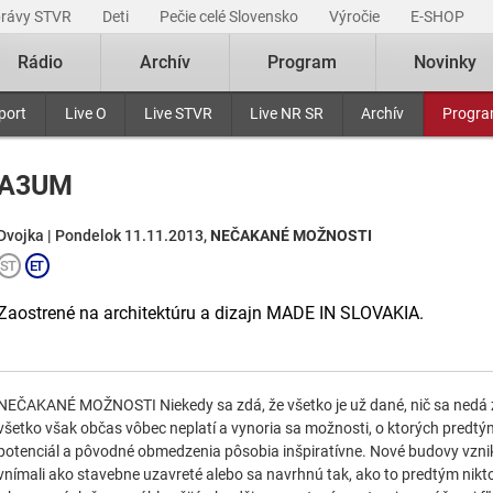
právy STVR
Deti
Pečie celé Slovensko
Výročie
E-SHOP
Rádio
Archív
Program
Novinky
port
Live O
Live STVR
Live NR SR
Archív
Progr
A3UM
Dvojka | Pondelok 11.11.2013,
NEČAKANÉ MOŽNOSTI
Zaostrené na architektúru a dizajn MADE IN SLOVAKIA.
NEČAKANÉ MOŽNOSTI Niekedy sa zdá, že všetko je už dané, nič sa nedá zm
všetko však občas vôbec neplatí a vynoria sa možnosti, o ktorých predtý
potenciál a pôvodné obmedzenia pôsobia inšpiratívne. Nové budovy vznik
vnímali ako stavebne uzavreté alebo sa navrhnú tak, ako to predtým nikto 