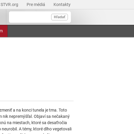
STVR.org
Pre médiá
Kontakty
Hľadať
am
eniť a na konci tunela je tma. Toto
m nik nepremýšľal. Objaví sa nečakaný
nú na miestach, ktoré sa desaťročia
neurobil. A témy, ktoré dlho vegetovali