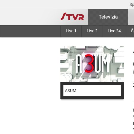
S
Televízia
Live 1
Live 2
Live 24
Š
A3UM