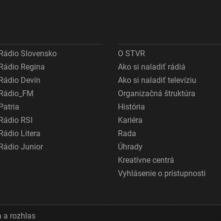
Rádio Slovensko
O STVR
Rádio Regina
Ako si naladiť rádiá
Rádio Devín
Ako si naladiť televíziu
Rádio_FM
Organizačná štruktúra
Patria
História
Rádio RSI
Kariéra
Rádio Litera
Rada
Rádio Junior
Úhrady
Kreatívne centrá
Vyhlásenie o prístupnosti
 a rozhlas