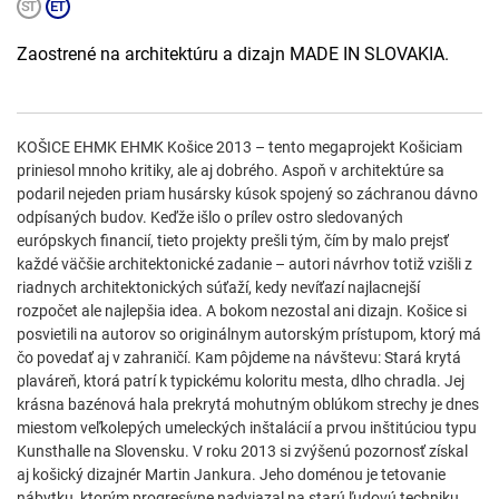
Zaostrené na architektúru a dizajn MADE IN SLOVAKIA.
KOŠICE EHMK EHMK Košice 2013 – tento megaprojekt Košiciam
priniesol mnoho kritiky, ale aj dobrého. Aspoň v architektúre sa
podaril nejeden priam husársky kúsok spojený so záchranou dávno
odpísaných budov. Keďže išlo o prílev ostro sledovaných
európskych financií, tieto projekty prešli tým, čím by malo prejsť
každé väčšie architektonické zadanie – autori návrhov totiž vzišli z
riadnych architektonických súťaží, kedy nevíťazí najlacnejší
rozpočet ale najlepšia idea. A bokom nezostal ani dizajn. Košice si
posvietili na autorov so originálnym autorským prístupom, ktorý má
čo povedať aj v zahraničí. Kam pôjdeme na návštevu: Stará krytá
plaváreň, ktorá patrí k typickému koloritu mesta, dlho chradla. Jej
krásna bazénová hala prekrytá mohutným oblúkom strechy je dnes
miestom veľkolepých umeleckých inštalácií a prvou inštitúciou typu
Kunsthalle na Slovensku. V roku 2013 si zvýšenú pozornosť získal
aj košický dizajnér Martin Jankura. Jeho doménou je tetovanie
nábytku, ktorým progresívne nadviazal na starú ľudovú techniku