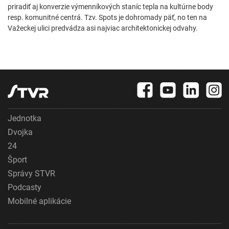
priradiť aj konverzie výmenníkových staníc tepla na kultúrne body
resp. komunitné centrá. Tzv. Spots je dohromady päť, no ten na
Važeckej ulici predvádza asi najviac architektonickej odvahy.
Jednotka
Dvojka
24
Šport
Správy STVR
Podcasty
Mobilné aplikácie