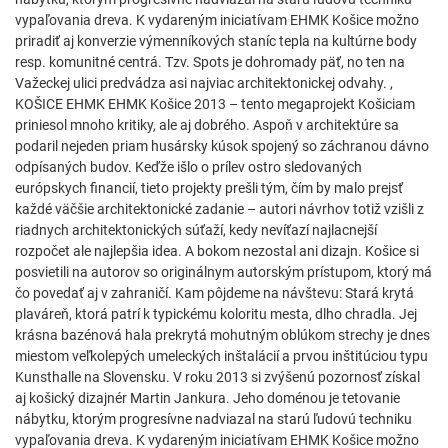
vypaľovania dreva. K vydareným iniciatívam EHMK Košice možno
priradiť aj konverzie výmenníkových staníc tepla na kultúrne body
resp. komunitné centrá. Tzv. Spots je dohromady päť, no ten na
Važeckej ulici predvádza asi najviac architektonickej odvahy. ,
KOŠICE EHMK EHMK Košice 2013 – tento megaprojekt Košiciam
priniesol mnoho kritiky, ale aj dobrého. Aspoň v architektúre sa
podaril nejeden priam husársky kúsok spojený so záchranou dávno
odpísaných budov. Keďže išlo o prílev ostro sledovaných
európskych financií, tieto projekty prešli tým, čím by malo prejsť
každé väčšie architektonické zadanie – autori návrhov totiž vzišli z
riadnych architektonických súťaží, kedy nevíťazí najlacnejší
rozpočet ale najlepšia idea. A bokom nezostal ani dizajn. Košice si
posvietili na autorov so originálnym autorským prístupom, ktorý má
čo povedať aj v zahraničí. Kam pôjdeme na návštevu: Stará krytá
plaváreň, ktorá patrí k typickému koloritu mesta, dlho chradla. Jej
krásna bazénová hala prekrytá mohutným oblúkom strechy je dnes
miestom veľkolepých umeleckých inštalácií a prvou inštitúciou typu
Kunsthalle na Slovensku. V roku 2013 si zvýšenú pozornosť získal
aj košický dizajnér Martin Jankura. Jeho doménou je tetovanie
nábytku, ktorým progresívne nadviazal na starú ľudovú techniku
vypaľovania dreva. K vydareným iniciatívam EHMK Košice možno