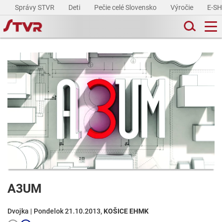
Správy STVR
Deti
Pečie celé Slovensko
Výročie
E-S
A3UM
Dvojka | Pondelok 21.10.2013,
KOŠICE EHMK