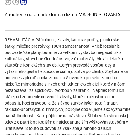
Zaostrené na architektúru a dizajn MADE IN SLOVAKIA.
REHABILITÁCIA Päťročnice, zjazdy, kádrové profily, pionierske
šatky, mliečne prestávky, 100% zamestnanosť. A tiež rozsiahle
budovateľské plány, búranie vo veľkom, výstavba megasídlisk a
kulturákov, stavebné šlendriánstvo, zlé materiály. Ale aj niekoľko
skutočne ikonických stavieb, ktorým presvedčivosťou idey a
výtvarného gesta tie súčasné siahajú sotva po členky. Zbytočne sa
budeme vzpierať, socializmus na Slovensku po sebe zanechal
niekoľko mimoriadne silných architektonických diel, ktoré v ničom
nezaostávali za špičkovou tvorbou v zahraničí. Napriek tomu ich
stále páli znamenie červenej hviezdy, ktoré im akosi nevieme
odpustiť, hoci pravdou je, že slávne stavby iných totalít (napr.
rakúsko-uhorských, či rímskych) pokojne obdivujeme ako významné
pamätihodnosti. Kam pôjdeme na návštevu: Štíhla veža slovenskej
televízie patrí k najkrajším a najelegantnejším výškovým stavbám v
Bratislave. S touto budovou sa však spája mnoho ďalších
superlatívov, na ktoré sa už akosi pozabudlo. Potom sa trocha