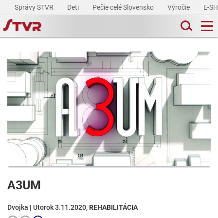
Správy STVR
Deti
Pečie celé Slovensko
Výročie
E-S
A3UM
Dvojka | Utorok 3.11.2020,
REHABILITÁCIA