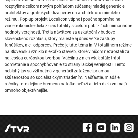
rozptýlime celkom novým pohľadom súčasnej mladej generácie
architektov a grafických dizajnérov na architektúru minulého
režimu. Pop-up projekt LocalIcon vtipne i poučne spomína na
viaceré ikonické diela z čias totality s cieľom priblížiť ich mimoriadne
hodnoty verejnosti. Tretia návšteva sa uskutoční v budove
slovenského rozhlasu, ktorý má ešte aj dnes veľké zástupy
fanúšikov, ale i odporcov. Prečo je táto téma in: V totalitnom režime
na Slovensku vzniklo niekoľko stavieb, ktoré v ničom nezaostali za
najlepšou európskou tvorbou. Väčšinu z nich však stále trápi
odmietanie a spochybňovanie zo strany laickej verejnosti. Tento
neblahý jav sa vžil najmä v generácii zaťaženej priamou
skúsenosťou so socialistickým zriadením. Našťastie, mladšie
ročníky toto dejinné bremeno natoľko neťaží a tieto diela vnímajú
omnoho objektívnejšie.