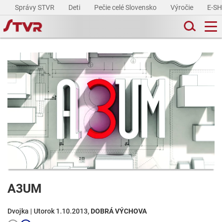
Správy STVR
Deti
Pečie celé Slovensko
Výročie
E-S
A3UM
Dvojka | Utorok 1.10.2013,
DOBRÁ VÝCHOVA