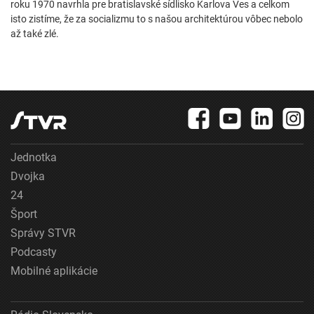
roku 1970 navrhla pre bratislavské sídlisko Karlova Ves a celkom
isto zistíme, že za socializmu to s našou architektúrou vôbec nebolo
až také zlé.
Jednotka
Dvojka
24
Šport
Správy STVR
Podcasty
Mobilné aplikácie