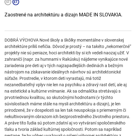
Zaostrené na architektúru a dizajn MADE IN SLOVAKIA.
DOBRÁ VÝCHOVA Nové školy a škôlky momentálne v slovenskej
architektúre príliš nefičia. Dôvod je prostý – na takéto „nekomerčné“
projekty nie sú peniaze, hoci architekti by si ich vedeli naozaj užiť. V
zahraničí (napr. za humnami v Rakúsku) nájdeme vynikajúce nové
zariadenia pre deti aj v tých najzapadlejších dedinách a bežným
nástrojom na získavanie ideálnych návrhov sú architektonické
súťaže. Prostredie, v ktorom deti vyrastajú, má totiž
nezanedbateľný vplyv nie len na psychiku a zdravý rast detí, ale aj
na estetické a kultúrne vnímanie. Ak sa odmalička stretávajú s
prvotriednou kvalitou, so skutočnými hodnotami (v týchto
súvislostiach máme stále na mysli architektúru a dizajn), je len
prirodzené, že v dospelosti sa len tak neuspokoja s priemerným či
nekultivovaným obrazom ich bezprostredného životného priestoru.
A práve títo ľudia sú potom zdatní aj vo vytváraní spoločenského
tlaku a tvoria základ kultúrnej spoločnosti. Potom sa napríklad
nestane, že by vôbec uvažovali o ničení výbornej architektúry z