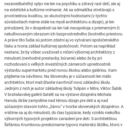
nezanedbateľný vplyv nie len na psychiku a zdravý rast detí, ale aj
na estetické a kultúrne vnímanie. Ak sa odmalička stretávajú s
prvotriednou kvalitou, so skutočnými hodnotami (v týchto
súvislostiach máme stále na mysli architektúru a dizajn), je len
prirodzené, že v dospelosti sa len tak neuspokoja s priemerným či
nekultivovaným obrazom ich bezprostredného životného priestoru.
A práve títo ľudia sú potom zdatní aj vo vytváraní spoločenského
tlaku a tvoria základ kultúrnej spoločnosti. Potom sa napríklad
nestane, že by vôbec uvažovali o ničení výbornej architektúry z
minulosti (nevhodné prestavby, búranie) alebo že by pri
rozhodovaní o veľkých investičných zámeroch uprednostnili
výstavbu supermarketu pred novou školou alebo galériou. Kam
pôjdeme na návštevu: Na Slovensku je v súčasnosti len málo
architektov, ktorí mali šťastie navrhnúť novú základnú školu.
Jedným z nich je autor základnej školy Tulipán v Nitre, Viktor Šabík.
V bratislavskej galérii Satelit sa na výstave dizajnéra Michala
Hanulu širšie zamyslíme nad témou dizajn pre deti a aj nad
súčasným stavom tohto „žánru“ v tvorbe slovenských dizajnérov. A
vrátime sa aj do minulosti, do čias typizácie, kedy vzniklo niekoľko
výborných typových projektov zariadení pre deti. S architektkou
Šefániou Krumlovou preskúmame typovú materskú škôlku, ktorú v