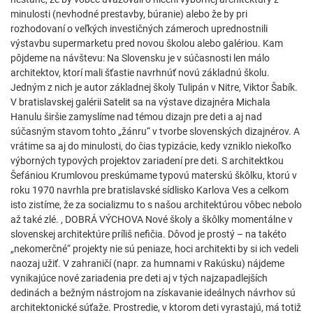
minulosti (nevhodné prestavby, búranie) alebo že by pri
rozhodovaní o veľkých investičných zámeroch uprednostnili
výstavbu supermarketu pred novou školou alebo galériou. Kam
pôjdeme na návštevu: Na Slovensku je v súčasnosti len málo
architektov, ktorí mali šťastie navrhnúť novú základnú školu.
Jedným z nich je autor základnej školy Tulipán v Nitre, Viktor Šabík.
V bratislavskej galérii Satelit sa na výstave dizajnéra Michala
Hanulu širšie zamyslíme nad témou dizajn pre deti a aj nad
súčasným stavom tohto „žánru“ v tvorbe slovenských dizajnérov. A
vrátime sa aj do minulosti, do čias typizácie, kedy vzniklo niekoľko
výborných typových projektov zariadení pre deti. S architektkou
Šefániou Krumlovou preskúmame typovú materskú škôlku, ktorú v
roku 1970 navrhla pre bratislavské sídlisko Karlova Ves a celkom
isto zistíme, že za socializmu to s našou architektúrou vôbec nebolo
až také zlé. , DOBRÁ VÝCHOVA Nové školy a škôlky momentálne v
slovenskej architektúre príliš nefičia. Dôvod je prostý – na takéto
„nekomerčné“ projekty nie sú peniaze, hoci architekti by si ich vedeli
naozaj užiť. V zahraničí (napr. za humnami v Rakúsku) nájdeme
vynikajúce nové zariadenia pre deti aj v tých najzapadlejších
dedinách a bežným nástrojom na získavanie ideálnych návrhov sú
architektonické súťaže. Prostredie, v ktorom deti vyrastajú, má totiž