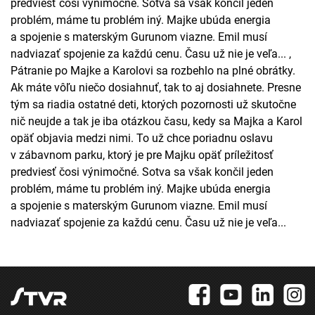
predviesť čosi výnimočné. Sotva sa však končil jeden
problém, máme tu problém iný. Majke ubúda energia
a spojenie s materským Gurunom viazne. Emil musí
nadviazať spojenie za každú cenu. Času už nie je veľa... ,
Pátranie po Majke a Karolovi sa rozbehlo na plné obrátky.
Ak máte vôľu niečo dosiahnuť, tak to aj dosiahnete. Presne
tým sa riadia ostatné deti, ktorých pozornosti už skutočne
nič neujde a tak je iba otázkou času, kedy sa Majka a Karol
opäť objavia medzi nimi. To už chce poriadnu oslavu
v zábavnom parku, ktorý je pre Majku opäť príležitosť
predviesť čosi výnimočné. Sotva sa však končil jeden
problém, máme tu problém iný. Majke ubúda energia
a spojenie s materským Gurunom viazne. Emil musí
nadviazať spojenie za každú cenu. Času už nie je veľa...