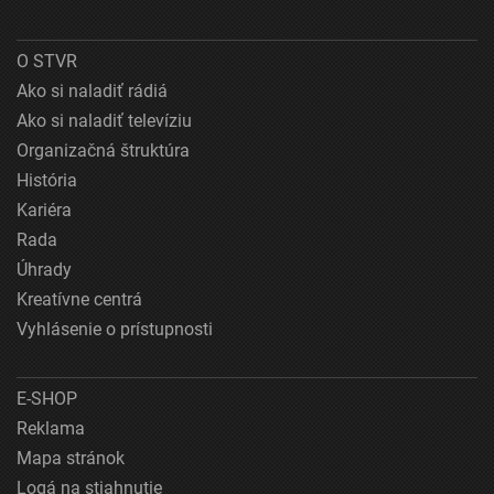
O STVR
Ako si naladiť rádiá
Ako si naladiť televíziu
Organizačná štruktúra
História
Kariéra
Rada
Úhrady
Kreatívne centrá
Vyhlásenie o prístupnosti
E-SHOP
Reklama
Mapa stránok
Logá na stiahnutie