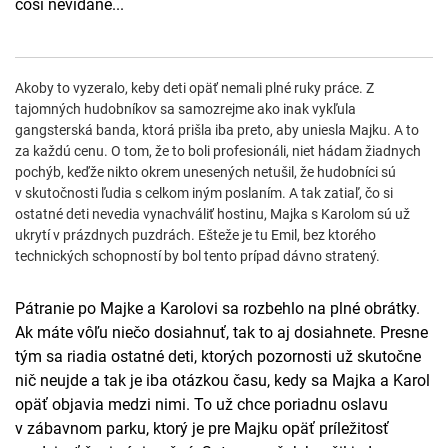
čosi nevídané...
Akoby to vyzeralo, keby deti opäť nemali plné ruky práce. Z
tajomných hudobníkov sa samozrejme ako inak vykľula
gangsterská banda, ktorá prišla iba preto, aby uniesla Majku. A to
za každú cenu. O tom, že to boli profesionáli, niet hádam žiadnych
pochýb, keďže nikto okrem unesených netušil, že hudobníci sú
v skutočnosti ľudia s celkom iným poslaním. A tak zatiaľ, čo si
ostatné deti nevedia vynachváliť hostinu, Majka s Karolom sú už
ukrytí v prázdnych puzdrách. Ešteže je tu Emil, bez ktorého
technických schopností by bol tento prípad dávno stratený.
Pátranie po Majke a Karolovi sa rozbehlo na plné obrátky.
Ak máte vôľu niečo dosiahnuť, tak to aj dosiahnete. Presne
tým sa riadia ostatné deti, ktorých pozornosti už skutočne
nič neujde a tak je iba otázkou času, kedy sa Majka a Karol
opäť objavia medzi nimi. To už chce poriadnu oslavu
v zábavnom parku, ktorý je pre Majku opäť príležitosť