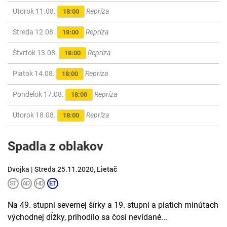
Utorok 11.08.
Repríza
18:00
Streda 12.08.
Repríza
18:00
Štvrtok 13.08.
Repríza
18:00
Piatok 14.08.
Repríza
18:00
Pondelok 17.08.
Repríza
18:00
Utorok 18.08.
Repríza
18:00
Spadla z oblakov
Dvojka | Streda 25.11.2020,
Lietač
Na 49. stupni severnej šírky a 19. stupni a piatich minútach
východnej dĺžky, prihodilo sa čosi nevídané...