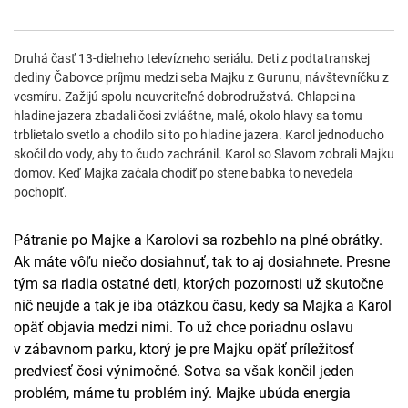
Druhá časť 13-dielneho televízneho seriálu. Deti z podtatranskej
dediny Čabovce príjmu medzi seba Majku z Gurunu, návštevníčku z
vesmíru. Zažijú spolu neuveriteľné dobrodružstvá. Chlapci na
hladine jazera zbadali čosi zvláštne, malé, okolo hlavy sa tomu
trblietalo svetlo a chodilo si to po hladine jazera. Karol jednoducho
skočil do vody, aby to čudo zachránil. Karol so Slavom zobrali Majku
domov. Keď Majka začala chodiť po stene babka to nevedela
pochopiť.
Pátranie po Majke a Karolovi sa rozbehlo na plné obrátky.
Ak máte vôľu niečo dosiahnuť, tak to aj dosiahnete. Presne
tým sa riadia ostatné deti, ktorých pozornosti už skutočne
nič neujde a tak je iba otázkou času, kedy sa Majka a Karol
opäť objavia medzi nimi. To už chce poriadnu oslavu
v zábavnom parku, ktorý je pre Majku opäť príležitosť
predviesť čosi výnimočné. Sotva sa však končil jeden
problém, máme tu problém iný. Majke ubúda energia