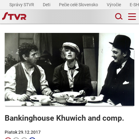
Správy STVR
Deti
Pečie celé Slovensko
Výročie
E-S
Bankinghouse Khuwich and comp.
Piatok 29.12.2017