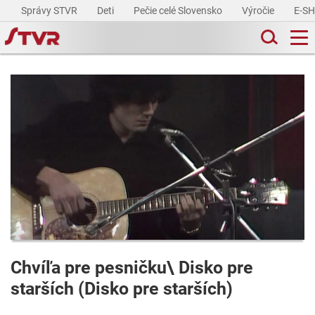
Správy STVR
Deti
Pečie celé Slovensko
Výročie
E-S
Chvíľa pre pesničku\ Disko pre
starších (Disko pre starších)