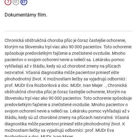
Dokumentárny film.
Chronická obštrukčná choroba pľúc je čoraz častejšie ochorenie,
ktorým na Slovensku trpí viac ako 90 000 pacientov. Toto ochorenie
spôsobuje predovšetkým fajčenie a znečistené ovzdušie. Mnoho
pacientov o svojom ochorení nevie a nelieči sa. Lekársku pomoc
vyhľadajú až v štádiu, kedy sú už chorobné zmeny na pľúcach
nezvratné. Včasná diagnostika môže pacientovi priniesť ešte
plnohodnotný život. K možnostiam liečby sa vyjadrujú odborníci :
prof. MUDr Eva Rozborilová a doc. MUDr. Ivan Majer . , Chronická
obštrukčná choroba pľúc je čoraz častejšie ochorenie, ktorým na
Slovensku trpí viac ako 90 000 pacientov. Toto ochorenie spôsobuje
predovšetkým fajčenie a znečistené ovzdušie. Mnoho pacientov o
svojom ochorení nevie a nelieči sa. Lekársku pomoc vyhľadajú až v
štádiu, kedy sú už chorobné zmeny na pľúcach nezvratné. Včasná
diagnostika môže pacientovi priniesť ešte plnohodnotný život. K
možnostiam liečby sa vyjadrujú odborníci : prof. MUDr Eva
Rozborilová a doc. MUDr. Ivan Majer .