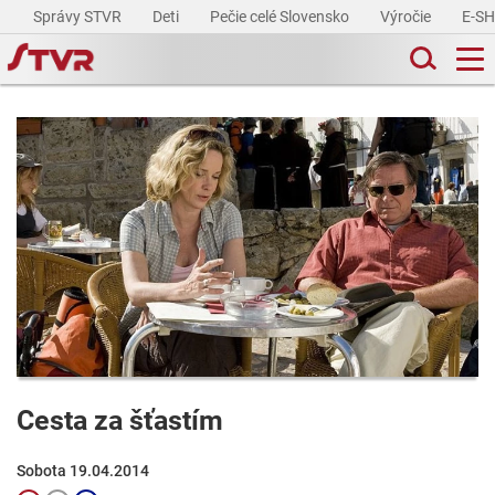
Správy STVR
Deti
Pečie celé Slovensko
Výročie
E-S
Cesta za šťastím
Sobota 19.04.2014