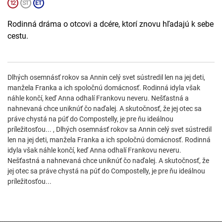
Rodinná dráma o otcovi a dcére, ktorí znovu hľadajú k sebe
cestu.
Dlhých osemnásť rokov sa Annin celý svet sústredil len na jej deti,
manžela Franka a ich spoločnú domácnosť. Rodinná idyla však
náhle končí, keď Anna odhalí Frankovu neveru. Nešťastná a
nahnevaná chce uniknúť čo naďalej. A skutočnosť, že jej otec sa
práve chystá na púť do Compostelly, je pre ňu ideálnou
príležitosťou... , Dlhých osemnásť rokov sa Annin celý svet sústredil
len na jej deti, manžela Franka a ich spoločnú domácnosť. Rodinná
idyla však náhle končí, keď Anna odhalí Frankovu neveru.
Nešťastná a nahnevaná chce uniknúť čo naďalej. A skutočnosť, že
jej otec sa práve chystá na púť do Compostelly, je pre ňu ideálnou
príležitosťou...