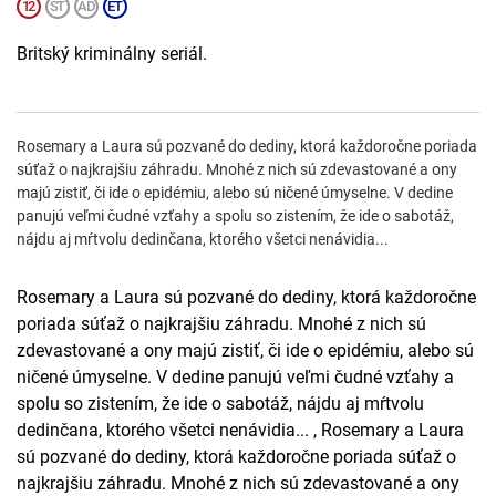
Britský kriminálny seriál.
Rosemary a Laura sú pozvané do dediny, ktorá každoročne poriada
súťaž o najkrajšiu záhradu. Mnohé z nich sú zdevastované a ony
majú zistiť, či ide o epidémiu, alebo sú ničené úmyselne. V dedine
panujú veľmi čudné vzťahy a spolu so zistením, že ide o sabotáž,
nájdu aj mŕtvolu dedinčana, ktorého všetci nenávidia...
Rosemary a Laura sú pozvané do dediny, ktorá každoročne
poriada súťaž o najkrajšiu záhradu. Mnohé z nich sú
zdevastované a ony majú zistiť, či ide o epidémiu, alebo sú
ničené úmyselne. V dedine panujú veľmi čudné vzťahy a
spolu so zistením, že ide o sabotáž, nájdu aj mŕtvolu
dedinčana, ktorého všetci nenávidia... , Rosemary a Laura
sú pozvané do dediny, ktorá každoročne poriada súťaž o
najkrajšiu záhradu. Mnohé z nich sú zdevastované a ony