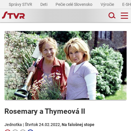
Správy STVR
Deti
Pečie celé Slovensko
Výročie
E-S
Rosemary a Thymeová II
Jednotka | Štvrtok 24.02.2022,
Na falošnej stope