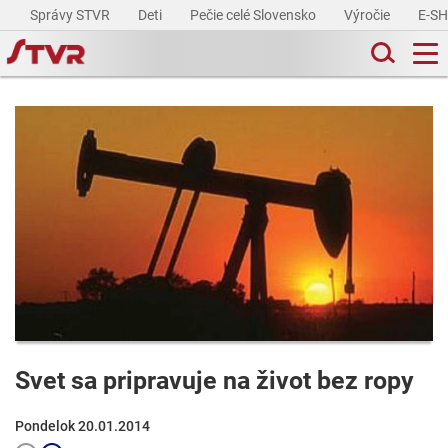
Správy STVR
Deti
Pečie celé Slovensko
Výročie
E-S
Svet sa pripravuje na život bez ropy
Pondelok 20.01.2014