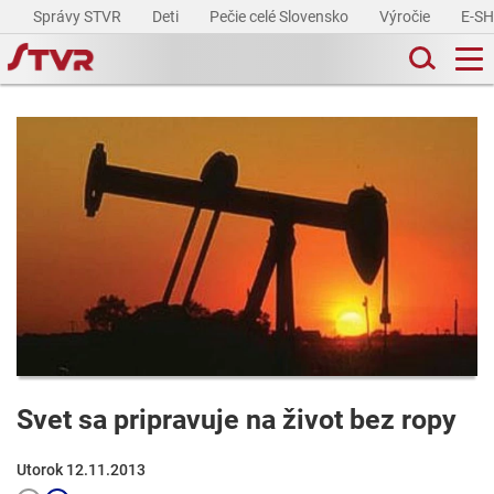
Správy STVR
Deti
Pečie celé Slovensko
Výročie
E-S
Svet sa pripravuje na život bez ropy
Utorok 12.11.2013