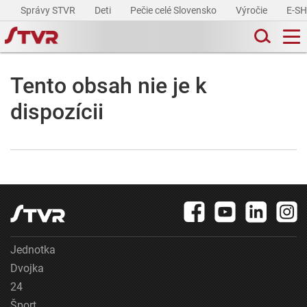
Správy STVR
Deti
Pečie celé Slovensko
Výročie
E-S
Tento obsah nie je k
dispozícii
Jednotka
Dvojka
24
Šport