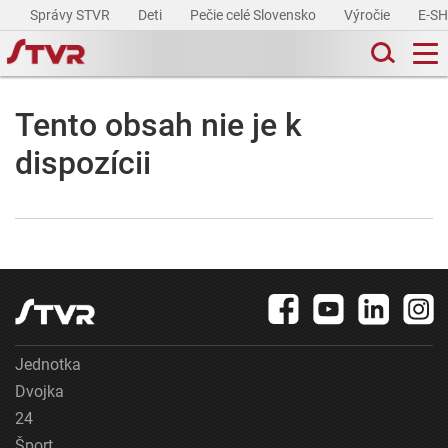
Správy STVR
Deti
Pečie celé Slovensko
Výročie
E-S
Tento obsah nie je k
dispozícii
Jednotka
Dvojka
24
Šport