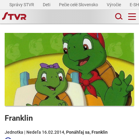
Správy STVR
Deti
Pečie celé Slovensko
Výročie
E-S
Franklin
Jednotka | Nedeľa 16.02.2014,
Ponáhľaj sa, Franklin