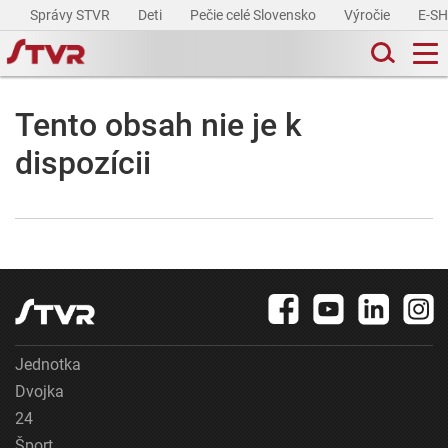
Správy STVR
Deti
Pečie celé Slovensko
Výročie
E-S
Tento obsah nie je k
dispozícii
Jednotka
Dvojka
24
Šport