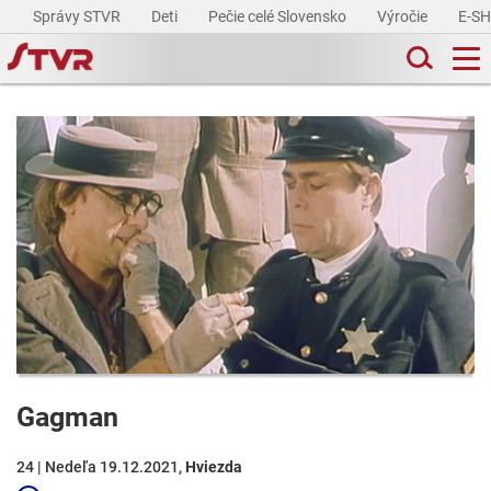
Správy STVR
Deti
Pečie celé Slovensko
Výročie
E-S
Gagman
24 | Nedeľa 19.12.2021,
Hviezda