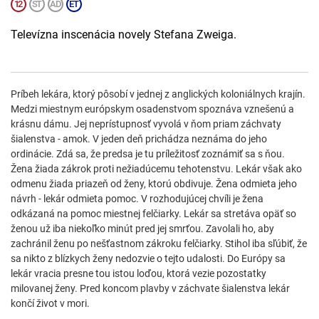
Televízna inscenácia novely Stefana Zweiga.
Príbeh lekára, ktorý pôsobí v jednej z anglických koloniálnych krajín.
Medzi miestnym európskym osadenstvom spoznáva vznešenú a
krásnu dámu. Jej neprístupnosť vyvolá v ňom priam záchvaty
šialenstva - amok. V jeden deň prichádza neznáma do jeho
ordinácie. Zdá sa, že predsa je tu príležitosť zoznámiť sa s ňou.
Žena žiada zákrok proti nežiadúcemu tehotenstvu. Lekár však ako
odmenu žiada priazeň od ženy, ktorú obdivuje. Žena odmieta jeho
návrh - lekár odmieta pomoc. V rozhodujúcej chvíli je žena
odkázaná na pomoc miestnej felčiarky. Lekár sa stretáva opäť so
ženou už iba niekoľko minút pred jej smrťou. Zavolali ho, aby
zachránil ženu po nešťastnom zákroku felčiarky. Stihol iba sľúbiť, že
sa nikto z blízkych ženy nedozvie o tejto udalosti. Do Európy sa
lekár vracia presne tou istou loďou, ktorá vezie pozostatky
milovanej ženy. Pred koncom plavby v záchvate šialenstva lekár
končí život v mori.