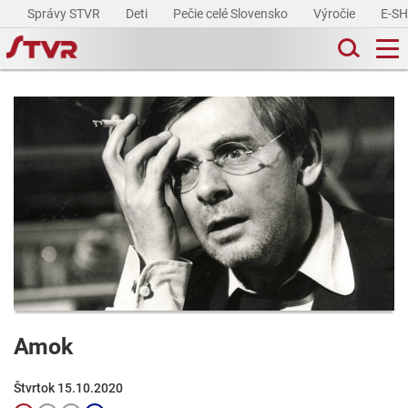
Správy STVR
Deti
Pečie celé Slovensko
Výročie
E-S
Amok
Štvrtok 15.10.2020